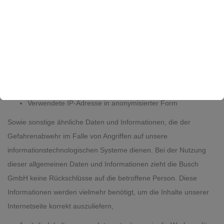
Uhrzeit zum Zeitpunkt des Zugriffes
Menge der gesendeten Daten in Byte
Quelle/Verweis, von welchem Sie auf die Seite gelangten
Angaben zum Internet-Service-Provider des zugreifenden
Systems
Verwendeter Browsertyp und dessen Versionsbezeichnung
Verwendetes Betriebssystem beim Browserzugriff
Verwendete IP-Adresse in anonymisierter Form
Sowie sonstige ähnliche Daten und Informationen, die der
Gefahrenabwehr im Falle von Angriffen auf unsere
informationstechnologischen Systeme dienen. Bei der Nutzung
dieser allgemeinen Daten und Informationen zieht die Busch
GmbH keine Rückschlüsse auf die betroffene Person. Diese
Informationen werden vielmehr benötigt, um die Inhalte unserer
Internetseite korrekt auszuliefern,