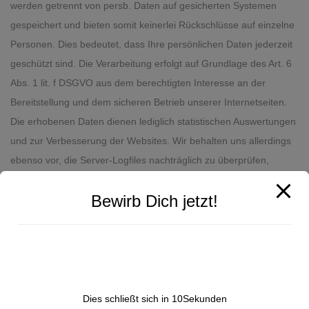
werden getrennt von persb. Daten auf gesicherten Systemen
gespeichert und bieten somit keinerlei Rückschlüsse auf einzelne
Personen. Dies bedeutet, dass Ihre persönlichen Daten jederzeit
geschützt sind. Die Verarbeitung erfolgt auf Grundlage des Art. 6
Abs. 1 lit. f DSGVO aus dem berechtigten Interesse an der
Bereitstellung und dem sicheren Betrieb unserer Internetseiten.
Die erhobenen Daten dienen lediglich statistischen Auswertungen
und zur Verbesserung der Websites. Wir behalten uns allerdings
ebenso vor, die Server-Logfiles nachträglich zu überprüfen,
sollten konkrete Anhaltspunkte auf eine rechtswidrige Nutzung
Bewirb Dich jetzt!
unserer hinweisen. Erhoben werden die Daten über die Zugriffe
auf unserer jeweiligen Webseite.
Verarbeitung der Datenarten aus Server-Logfiles:
Protokolliert werden:
Besuchte Websites
Dies schließt sich in
9
Sekunden