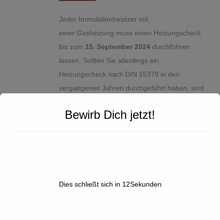
Jeder Immobilienbesitzer mit
einer Gasheizung muss einen Heizungscheck
bis zum
15. September 2024
durchführen
lassen. Sollten Sie allerdings ein
Heizungscheck nach DIN 15378 in den
vergangenen Jahren durchgeführt haben, sind
Sie von dieser Pflicht befreit.
Bewirb Dich jetzt!
Hinzu kommt, dass alle Nichtwohngebäude ab
1000m² und Mehrfamilienhäuser mit
mindestens zehn Wohneinheiten
einen hydraulischen Abgleich bis zum 30.
September 2023 durchführen lassen müssen.
Dies schließt sich in
11
Sekunden
Wohngebäude ab sechs Wohneinheiten
müssen zwar auch ihr Heizsystem hydraulisch
abgleichen lassen, haben hierfür aber bis zum