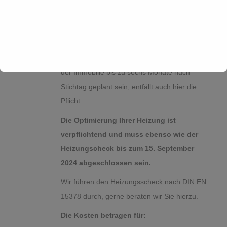
15. September 2024 Zeit.
Sollte ein Immobilienbesitzer einen bereits
durchgeführten hydraulischen Abgleich
nachweisen können oder eine Modernisierung
der Immobilie bis zu sechs Monate nach
Stichtag geplant sein, entfällt auch hier die
Pflicht.
Die Optimierung Ihrer Heizung ist
verpflichtend und muss ebenso wie der
Heizungscheck bis zum 15. September
2024 abgeschlossen sein.
Wir führen den Heizungsscheck nach DIN EN
15378 durch, gerne beraten wir Sie hierzu.
Die Kosten betragen für: